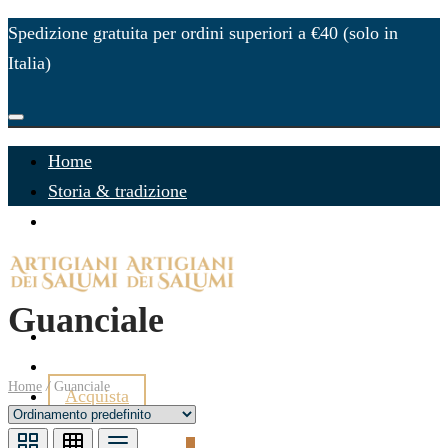
Spedizione gratuita per ordini superiori a €40 (solo in
Italia)
Home
Storia & tradizione
Il Capocollo di Martina Franca
Guanciale
Idee Regalo
Contatti
Home
/
Guanciale
Acquista
Accedi
Carrello
0