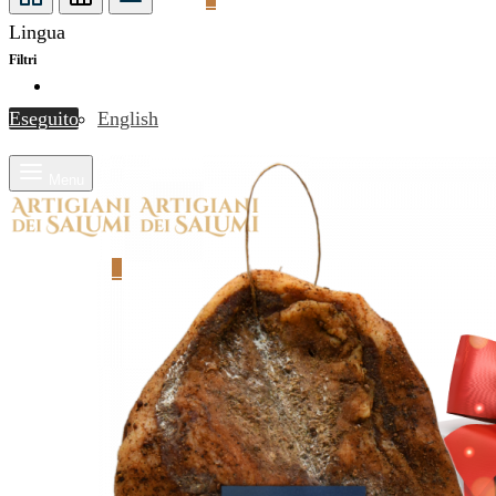
Lingua
Filtri
Italiano
English
Eseguito
Menu
Carrello
0